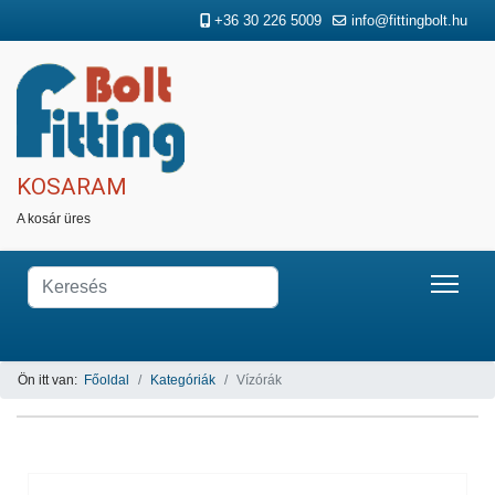
+36 30 226 5009
info@fittingbolt.hu
KOSARAM
A kosár üres
Ön itt van:
Főoldal
Kategóriák
Vízórák