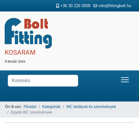
+36 30 226 5009
info@fittingbolt.hu
KOSARAM
A kosár üres
Ön itt van:
Főoldal
Kategóriák
WC tartályok és szerelvények
Egyéb WC szerelvények