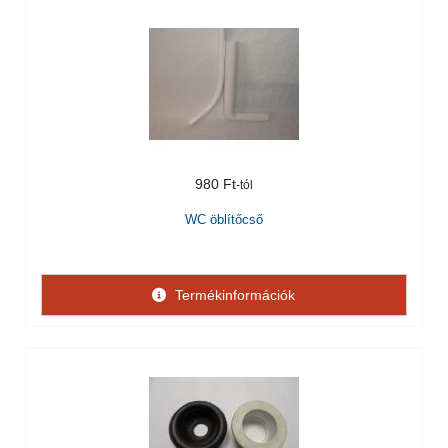
980 Ft
WC öblítőcső
Termékinformációk