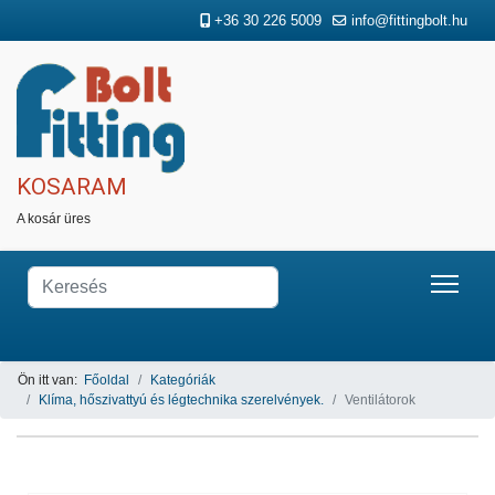
+36 30 226 5009
info@fittingbolt.hu
KOSARAM
A kosár üres
Ön itt van:
Főoldal
Kategóriák
Klíma, hőszivattyú és légtechnika szerelvények.
Ventilátorok