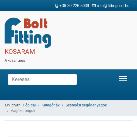
+36 30 226 5009
info@fittingbolt.hu
KOSARAM
A kosár üres
Ön itt van:
Főoldal
Kategóriák
Szerelési segédanyagok
Vágókorongok