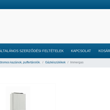
ÁLTALÁNOS SZERZŐDÉSI FELTÉTELEK
KAPCSOLAT
KOSÁ
ktromos kazánok, puffertárolók.
Gázkészülékek
Immergas