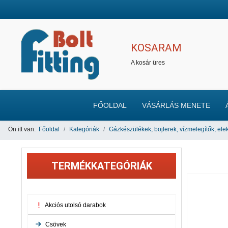
KOSARAM
A kosár üres
FŐOLDAL
VÁSÁRLÁS MENETE
Ön itt van:
Főoldal
Kategóriák
Gázkészülékek, bojlerek, vízmelegítők, ele
TERMÉKKATEGÓRIÁK
Akciós utolsó darabok
Csövek