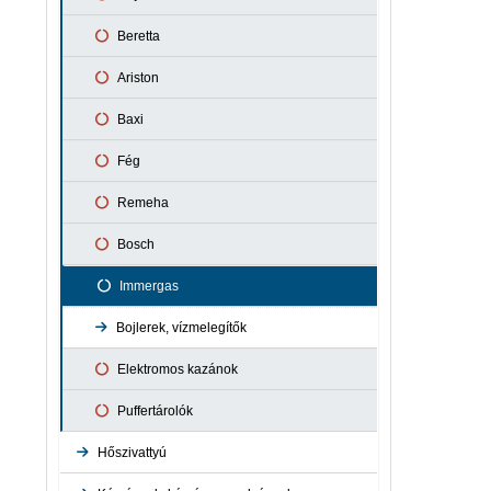
Zuhanyrendszer
Beretta
Italtop Csaptelepek
Ariston
Baxi
Fég
Remeha
Bosch
Immergas
Bojlerek, vízmelegítők
Hajdu
Elektromos kazánok
Bojler és tároló alkatrészek
Puffertárolók
Ariston bojlerek
Hőszivattyú