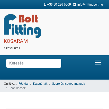
+36 30 226 5009
info@fittingbolt.hu
KOSARAM
A kosár üres
Ön itt van:
Főoldal
Kategóriák
Szerelési segédanyagok
Csőbilincsek