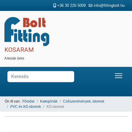
+36 30 226 5009
info@fittingbolt.hu
KOSARAM
A kosár üres
Ön itt van:
Főoldal
Kategóriák
Csőszerelvények, idomok
PVC és KG idomok
KG idomok