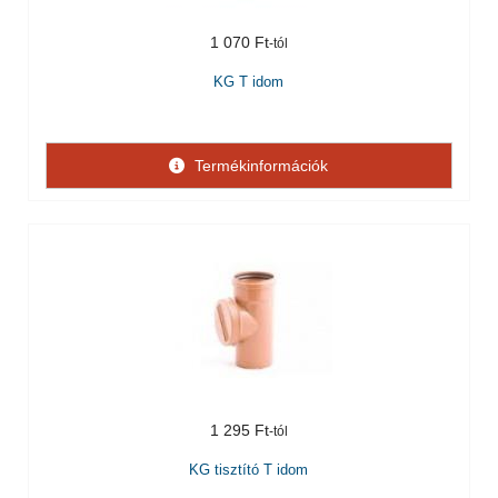
1 070 Ft
KG T idom
Termékinformációk
1 295 Ft
KG tisztító T idom