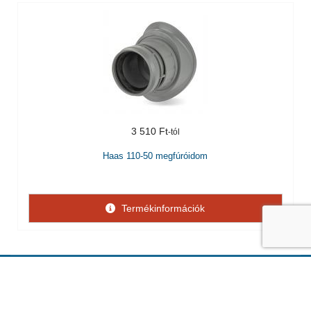
3 510 Ft
Haas 110-50 megfúróidom
Termékinformációk
© 2026 FittingBolt Kft. Webdesign by
FRIK