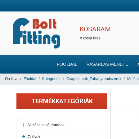
KOSARAM
A kosár üres
FŐOLDAL
VÁSÁRLÁS MENETE
Ön itt van:
Főoldal
Kategóriák
Csaptelepek, Zuhanyrendszerek
Mofém 
TERMÉKKATEGÓRIÁK
Akciós utolsó darabok
Csövek