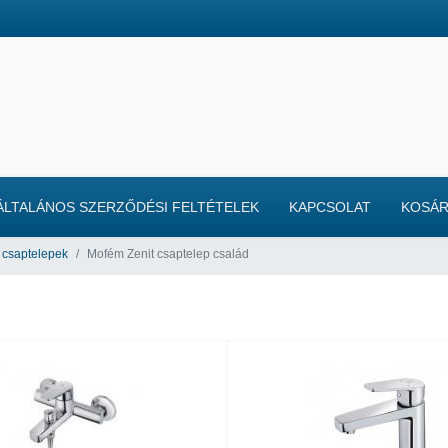
ÁLTALÁNOS SZERZŐDÉSI FELTÉTELEK
KAPCSOLAT
KOSÁ
csaptelepek
Mofém Zenit csaptelep család