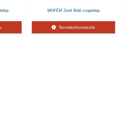
telep
MOFÉM Zenit Bidé csaptelep
k
Termékinformációk