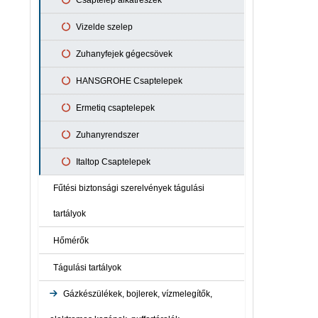
Csaptelep alkatrészek
Vizelde szelep
Zuhanyfejek gégecsövek
HANSGROHE Csaptelepek
Ermetiq csaptelepek
Zuhanyrendszer
Italtop Csaptelepek
Fűtési biztonsági szerelvények tágulási
tartályok
Hőmérők
Tágulási tartályok
Gázkészülékek, bojlerek, vízmelegítők,