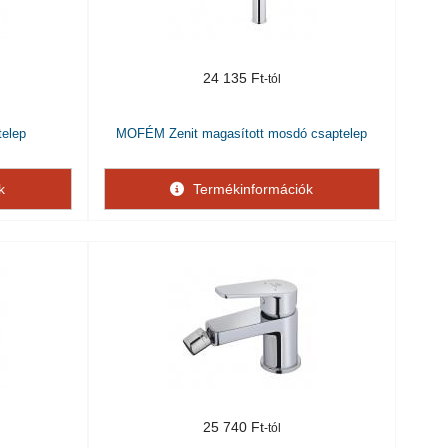
24 135 Ft
elep
MOFÉM Zenit magasított mosdó csaptelep
k
Termékinformációk
25 740 Ft