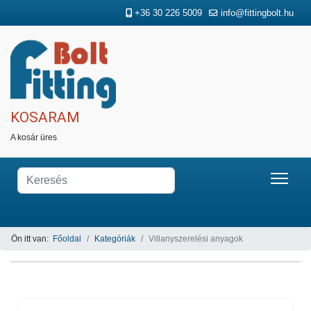
+36 30 226 5009
info@fittingbolt.hu
KOSARAM
A kosár üres
Ön itt van:
Főoldal
Kategóriák
Villanyszerelési anyagok