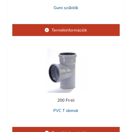
Gumi szűkitők
Termékinformációk
200 Ft
PVC T idomok