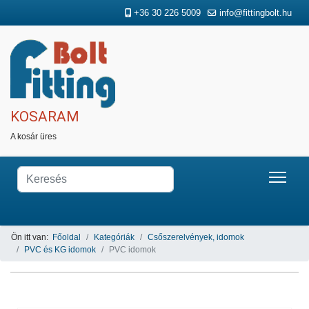
+36 30 226 5009
info@fittingbolt.hu
KOSARAM
A kosár üres
Ön itt van:
Főoldal
Kategóriák
Csőszerelvények, idomok
PVC és KG idomok
PVC idomok