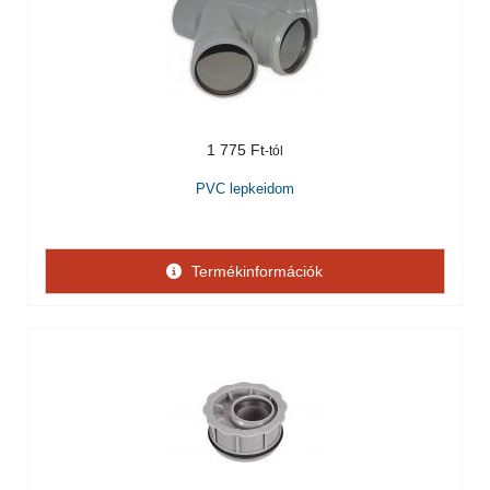
1 775 Ft
PVC lepkeidom
Termékinformációk