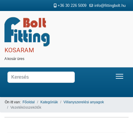
+36 30 226 5009
info@fittingbolt.hu
KOSARAM
A kosár üres
Ön itt van:
Főoldal
Kategóriák
Villanyszerelési anyagok
Vezetékösszekötők