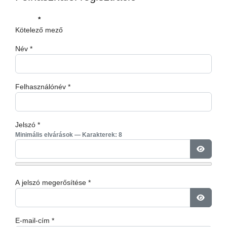
*
Kötelező mező
Név
*
Felhasználónév
*
Jelszó
*
Minimális elvárások
— Karakterek: 8
JELSZÓ
A jelszó megerősítése
*
JELSZÓ
E-mail-cím
*