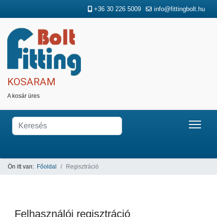
+36 30 226 5009
info@fittingbolt.hu
KOSARAM
A kosár üres
Ön itt van:
Főoldal
Regisztráció
Felhasználói regisztráció