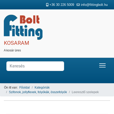
+36 30 226 5009
info@fittingbolt.hu
KOSARAM
A kosár üres
Ön itt van:
Főoldal
Kategóriák
Szifonok, jollyflexek, folyókák, összefolyók
Leeresztő szelepek