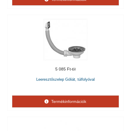
5 085 Ft
Leeresztőszelep Góliát, túlfolyóval
Termékinformációk