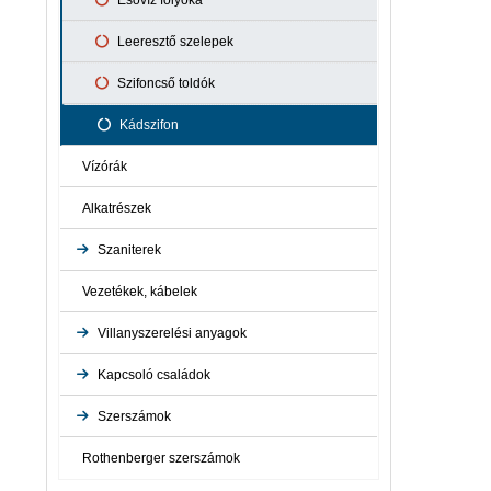
Esővíz folyóka
Leeresztő szelepek
Szifoncső toldók
Kádszifon
Vízórák
Alkatrészek
Szaniterek
Vezetékek, kábelek
Ravak
Villanyszerelési anyagok
Fürdőszoba felszerelés
Kapcsoló családok
Dugaljak, dugvillák
Szerszámok
Legrand Niloé kapcsolócsalád
Vezetékösszekötők
Rothenberger szerszámok
Vágókorngok
Legrand Forix FK kapcsolócsalád
Dobozok