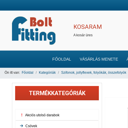
KOSARAM
A kosár üres
FŐOLDAL
VÁSÁRLÁS MENETE
Ön itt van:
Főoldal
Kategóriák
Szifonok, jollyflexek, folyókák, összefolyók
TERMÉKKATEGÓRIÁK
Akciós utolsó darabok
Csövek