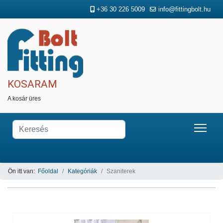
+36 30 226 5009
info@fittingbolt.hu
KOSARAM
A kosár üres
Ön itt van:
Főoldal
Kategóriák
Szaniterek