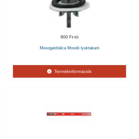
800 Ft
Mosogatótálca Mosdó lyuktakaró
Termékinformációk