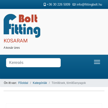
+36 30 226 5009
info@fittingbolt.hu
KOSARAM
A kosár üres
Ön itt van:
Főoldal
Kategóriák
Tömítések, tömítőanyagok