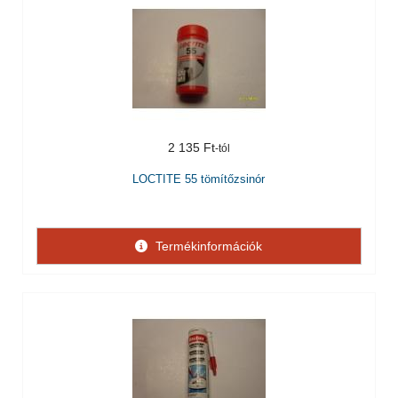
2 135 Ft
LOCTITE 55 tömítőzsinór
Termékinformációk