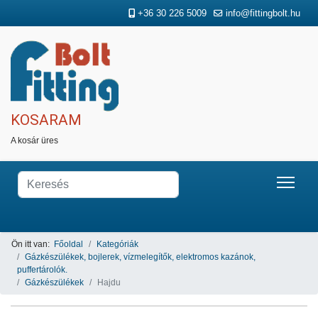
+36 30 226 5009
info@fittingbolt.hu
KOSARAM
A kosár üres
Ön itt van:
Főoldal
Kategóriák
Gázkészülékek, bojlerek, vízmelegítők, elektromos kazánok,
puffertárolók.
Gázkészülékek
Hаjdu