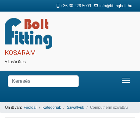
+36 30 226 5009
info@fittingbolt.hu
KOSARAM
A kosár üres
Ön itt van:
Főoldal
Kategóriák
Szivattyúk
Computherm szivattyú