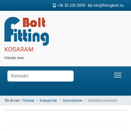
+36 30 226 5009
info@fittingbolt.hu
KOSARAM
A kosár üres
Ön itt van:
Főoldal
Kategóriák
Szerszámok
Védőfelszerelések