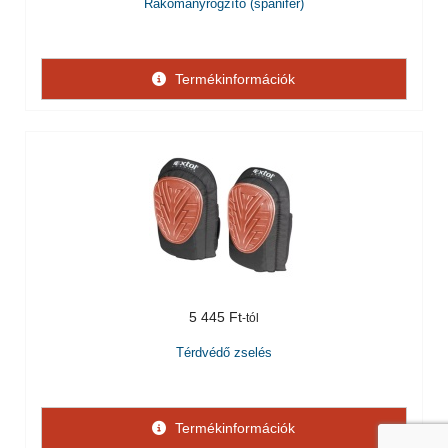
Rakományrögzítő (spanifer)
Termékinformációk
5 445 Ft
Térdvédő zselés
Termékinformációk