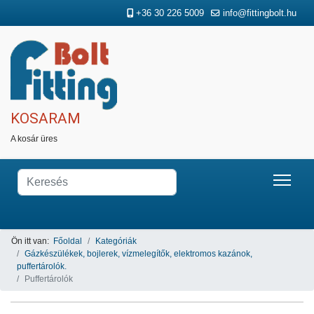
+36 30 226 5009
info@fittingbolt.hu
KOSARAM
A kosár üres
Ön itt van:
Főoldal
Kategóriák
Gázkészülékek, bojlerek, vízmelegítők, elektromos kazánok,
puffertárolók.
Puffertárolók