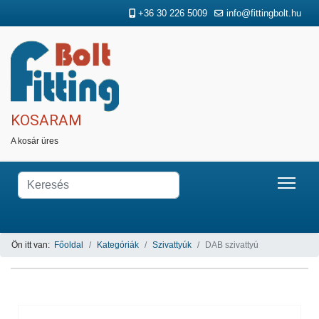
+36 30 226 5009
info@fittingbolt.hu
KOSARAM
A kosár üres
Ön itt van:
Főoldal
Kategóriák
Szivattyúk
DAB szivattyú