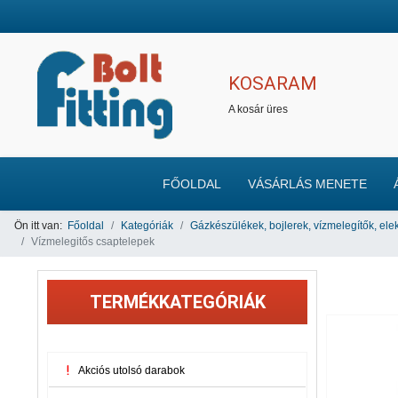
KOSARAM
A kosár üres
FŐOLDAL
VÁSÁRLÁS MENETE
Ön itt van:
Főoldal
Kategóriák
Gázkészülékek, bojlerek, vízmelegítők, ele
Vízmelegitős csaptelepek
TERMÉKKATEGÓRIÁK
Akciós utolsó darabok