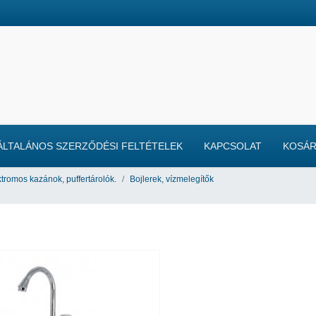
ÁLTALÁNOS SZERZŐDÉSI FELTÉTELEK
KAPCSOLAT
KOSÁ
ktromos kazánok, puffertárolók.
Bojlerek, vízmelegítők