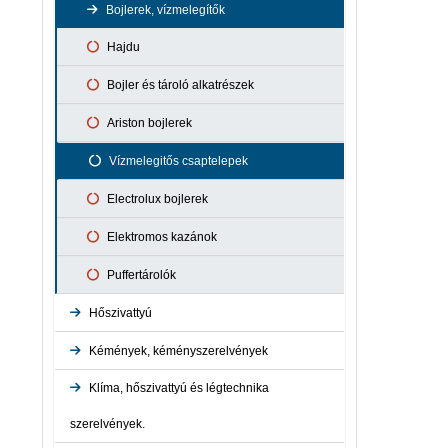
Hаjdu
Bojlerek, vízmelegítők
Zuhanyrendszer
Beretta
Hajdu
Italtop Csaptelepek
Ariston
Bojler és tároló alkatrészek
Baxi
Ariston bojlerek
Fég
Vízmelegitős csaptelepek
Remeha
Electrolux bojlerek
Bosch
Elektromos kazánok
Immergas
Puffertárolók
Hőszivattyú
Kémények, kéményszerelvények
Ariston hőszivattyú
Klíma, hőszivattyú és légtechnika
Indító idom gázkazánokhoz
Hajdu Hőszivattyú
szerelvények.
Tricox zártégésterű elvezetés