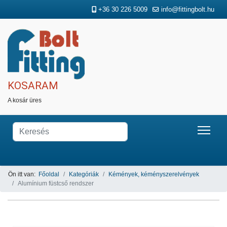
+36 30 226 5009
info@fittingbolt.hu
KOSARAM
A kosár üres
Ön itt van:
Főoldal
Kategóriák
Kémények, kéményszerelvények
Alumínium füstcső rendszer